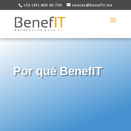
+52 (81) 800 40 730
ventas@benefit.mx
Por qué BenefIT